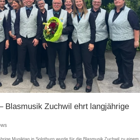
– Blasmusik Zuchwil ehrt langjährige
ews
ährige Musiktag in Solothurn wurde für die Blasmusik Zuchwil zu einem