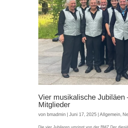
Vier musikalische Jubiläen 
Mitglieder
von
bmadmin
|
Juni 17, 2025
|
Allgemein
,
N
Die vier Jubilaren umringt von der BMZ Der diesj