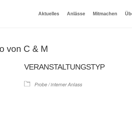
Aktuelles
Anlässe
Mitmachen
Üb
ro von C & M
VERANSTALTUNGSTYP
Probe / interner Anlass
oogle Kalender
iCalendar