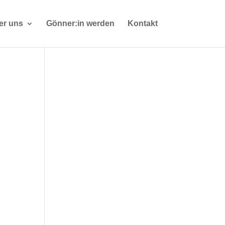
er uns
Gönner:in werden
Kontakt
Office 365
Outlook Live